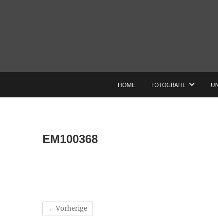
Skip
to
content
HOME
FOTOGRAFIE
U
EM100368
← Vorherige